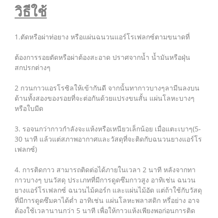
วิธีใช้
1.ตัดหรือผ่าท่อยาง หรือแผ่นฉนวนแอร์โรเฟลกซ์ตามขนาดที่
ต้องการรอยตัดหรือผ่าต้องสะอาด ปราศจากน้ำ น้ำมันหรือฝุ่น
สกปรกต่างๆ
2 กวนกาวแอรโรซิลให้เข้ากันดี จากนั้นทากาวบางๆลามีนลงบน
ด้านทั้งสองของรอยที่จะต่อกันด้วยแปรงขนสั้น แผ่นโลหะบางๆ
หรือใบมีด
3. รอจนกว่ากาวกำลังจะแห้งหรือเหนียวเล็กน้อย เมื่อแตะเบาๆ(5-
30 นาที แล้วแต่สภาพอากาศและวัสดุที่จะติดกับฉนวนยางแอร์โร
เฟลกซ์)
4. การติดกาว สามารถติดต่อได้ภายในเวลา 2 นาที หลังจากทา
กาวบางๆ บนวัสดุ ประเภทที่มีการดูดซึมกาวสูง อาทิเช่น ฉนวน
ยางแอร์โรเฟลกซ์ ฉนวนไม้คอร์ก และแผ่นไม้อัด แต่ถ้าใช้กับวัสดุ
ที่มีการดูดซึมคาได้ต่ำ อาทิเช่น แผ่นโลหะพลาสดิก หรี่อย่าง อาจ
ต้องใช้เวลานานกว่า 5 นาที เพื่อให้กาวแห้งเพียงพอก่อนการติด