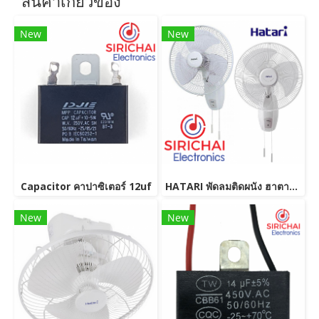
สินค้าเกี่ยวข้อง
New
New
Capacitor คาปาซิเตอร์ 12uf
HATARI พัดลมติดผนัง ฮาตาริ W16M4
New
New