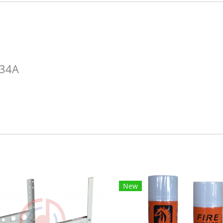
134A
New