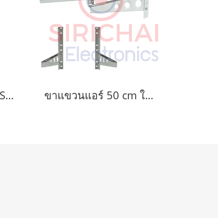
แก๊สเชื่อม FIRE HORSE แก๊สกระป๋อง
ขาแขวนแอร์ 50 cm ใช้แขวนแอร์ขนาด 9000-18000 BTU