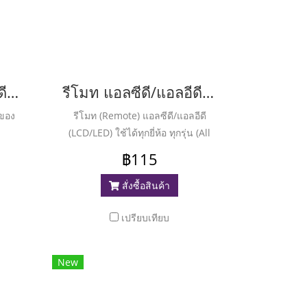
รีโมท แอลซีดี/แอลอีดี ไฮเออร์ ( Remote LCD/LED Haier ) RM-980E
รีโมท แอลซีดี/แอลอีดี รวมทุกยี่ห้อ RM-L1210 (Plus) E
นของ
รีโมท (Remote) แอลซีดี/แอลอีดี
(LCD/LED) ใช้ได้ทุกยี่ห้อ ทุกรุ่น (All
Brands) HUAYU RM-L1256
฿115
สั่งซื้อสินค้า
เปรียบเทียบ
New