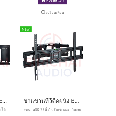
สั่งซื้อสินค้า
เปรียบเทียบ
New
ขาแขวนทีวีติดผนังBEST รุ่น LCD81
ขาแขวนทีวีติดผนัง BEST รุ่น LCD86
ยได้
(ขนาด30-75นิ้ว) ปรับเข้าออก-ก้มเงย