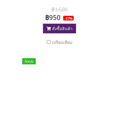
฿1,500
฿950
-37%
สั่งซื้อสินค้า
เปรียบเทียบ
New