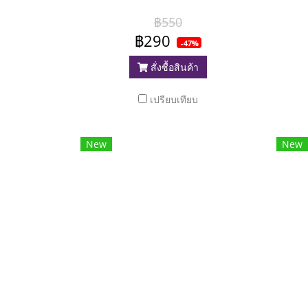
฿550
฿290
-47%
สั่งซื้อสินค้า
เปรียบเทียบ
New
New