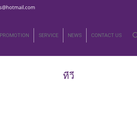
nics@hotmail.com
PROMOTION
SERVICE
NEWS
CONTACT US
ทีวี