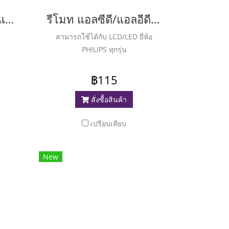
รีโมท สมาร์ททีวี ทีซีแอล ( Remart TV Smart TCL ) TC-97E (Plus)
รีโมท แอลซีดี/แอลอีดี ฟิลิปส์ ( LCD/LED Philips ) RM-L1125 (Plus)
สามารถใช้ได้กับ LCD/LED ยี่ห้อ
PHILIPS ทุกรุ่น
฿115
สั่งซื้อสินค้า
เปรียบเทียบ
New