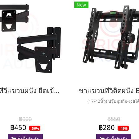
New
ขาทีวีแขวนผนัง ยืดเข้าออกได้ BEST รุ่น LCD6
(17-42นิ้ว) ปรับมุมก้ม-เงยได
฿900
฿550
฿450
฿280
-50%
-49%