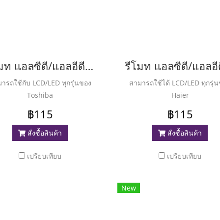
รีโมท แอลซีดี/แอลอีดี โตชิบา( Remote LCD/LED Toshiba ) RM-L890 (Plus)
ารถใช้กับ LCD/LED ทุกรุ่นของ
สามารถใช้ได้ LCD/LED ทุกรุ่
Toshiba
Haier
฿115
฿115
สั่งซื้อสินค้า
สั่งซื้อสินค้า
เปรียบเทียบ
เปรียบเทียบ
New