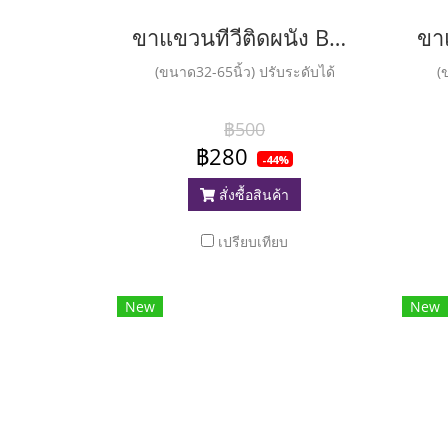
ขาแขวนทีวีติดผนัง BEST รุ่น LCD99
(ขนาด32-65นิ้ว) ปรับระดับได้
(
฿500
฿280
-44%
สั่งซื้อสินค้า
เปรียบเทียบ
New
New