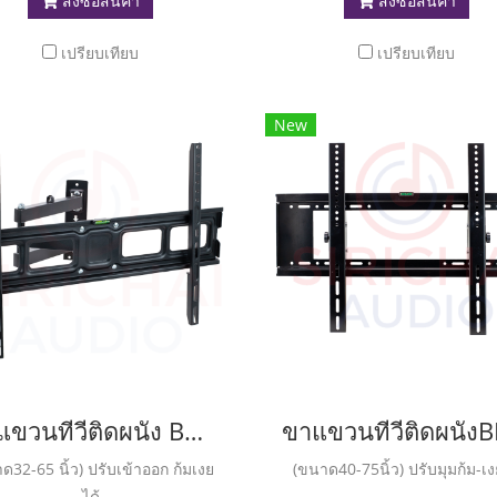
สั่งซื้อสินค้า
สั่งซื้อสินค้า
เปรียบเทียบ
เปรียบเทียบ
New
ขาแขวนทีวีติดผนัง BEST LCD66
ด32-65 นิ้ว) ปรับเข้าออก ก้มเงย
(ขนาด40-75นิ้ว) ปรับมุมก้ม-เง
ได้