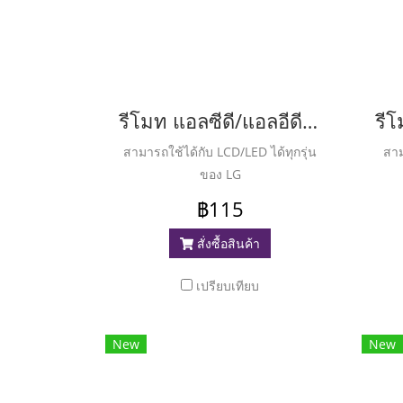
รีโมท แอลซีดี/แอลอีดี แอลจี ( Remote LCD/LED LG ) RM-L915 (Plus)
สามารถใช้ได้กับ LCD/LED ได้ทุกรุ่น
สาม
ของ LG
฿115
สั่งซื้อสินค้า
เปรียบเทียบ
New
New