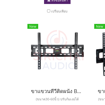
สั่งซื้อสินค้า
เปรียบเทียบ
New
New
ขาแขวนทีวีติดผนัง BEST รุ่น LCD46
(ขนาด30-60นิ้ว) ปรับก้มเงยได้
(ขนา