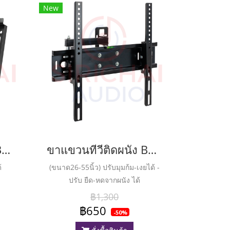
New
ขาแขวนทีวีติดผนัง BEST LCD43
ขาแขวนทีวีติดผนัง BEST รุ่น LCD45
้
(ขนาด26-55นิ้ว) ปรับมุมก้ม-เงยได้ -
ปรับ ยืด-หดจากผนัง ได้
฿1,300
฿650
-50%