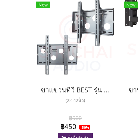
New
New
ขาแขวนทีวี BEST รุ่น LCD2
(22-42นิ้ว)
฿900
฿450
-50%